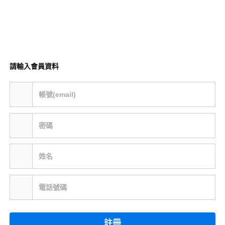
請輸入會員資料
帳號(email)
密碼
姓名
電話號碼
註冊