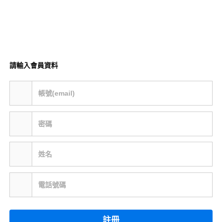
請輸入會員資料
帳號(email)
密碼
姓名
電話號碼
註冊