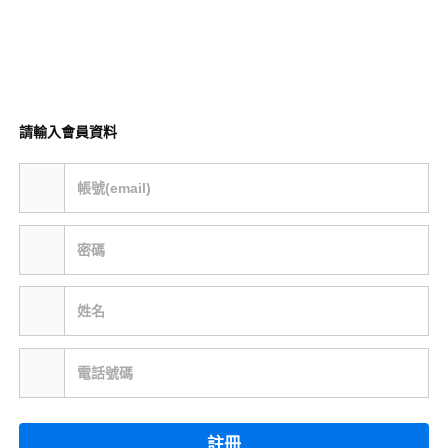
請輸入會員資料
帳號(email)
密碼
姓名
電話號碼
註冊