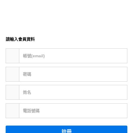
請輸入會員資料
帳號(email)
密碼
姓名
電話號碼
註冊