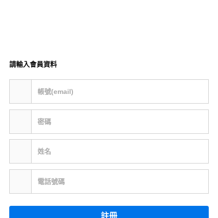
請輸入會員資料
帳號(email)
密碼
姓名
電話號碼
註冊