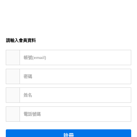
請輸入會員資料
帳號(email)
密碼
姓名
電話號碼
註冊