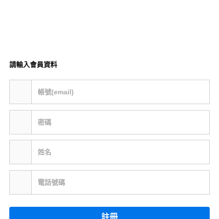
請輸入會員資料
帳號(email)
密碼
姓名
電話號碼
註冊