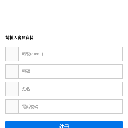
請輸入會員資料
帳號(email)
密碼
姓名
電話號碼
註冊