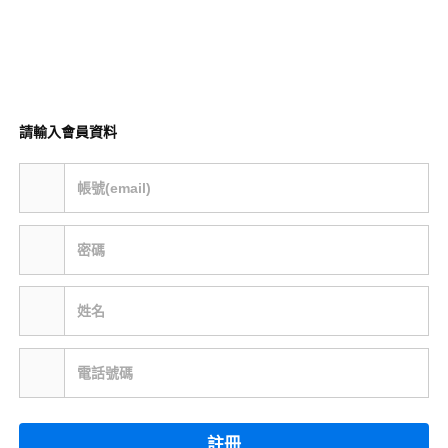
請輸入會員資料
帳號(email)
密碼
姓名
電話號碼
註冊