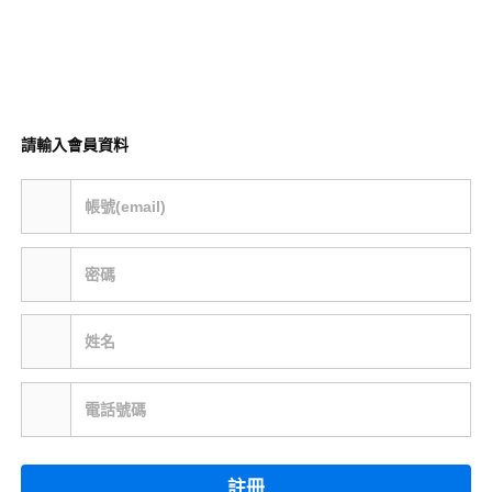
請輸入會員資料
帳號(email)
密碼
姓名
電話號碼
註冊