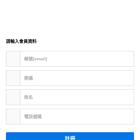
請輸入會員資料
帳號(email)
密碼
姓名
電話號碼
註冊