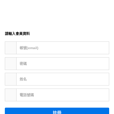
請輸入會員資料
帳號(email)
密碼
姓名
電話號碼
註冊