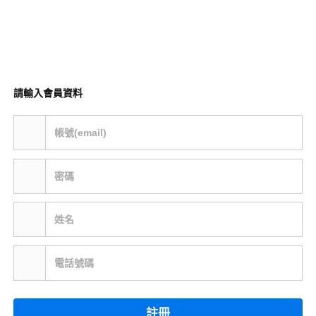
請輸入會員資料
帳號(email)
密碼
姓名
電話號碼
註冊