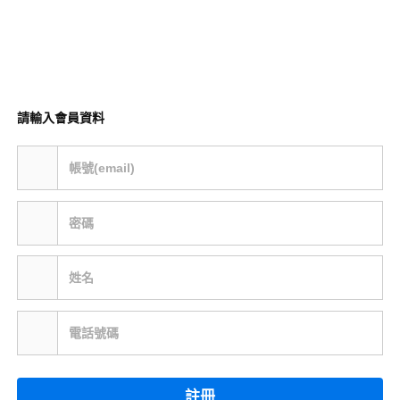
請輸入會員資料
帳號(email)
密碼
姓名
電話號碼
註冊