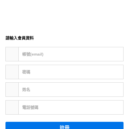
請輸入會員資料
帳號(email)
密碼
姓名
電話號碼
註冊