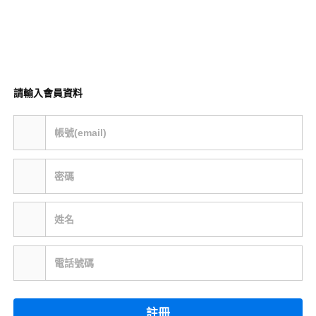
請輸入會員資料
帳號(email)
密碼
姓名
電話號碼
註冊