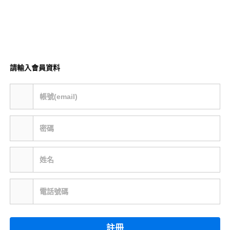
請輸入會員資料
帳號(email)
密碼
姓名
電話號碼
註冊