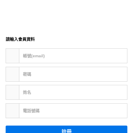
請輸入會員資料
帳號(email)
密碼
姓名
電話號碼
註冊