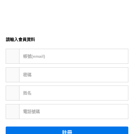
請輸入會員資料
帳號(email)
密碼
姓名
電話號碼
註冊