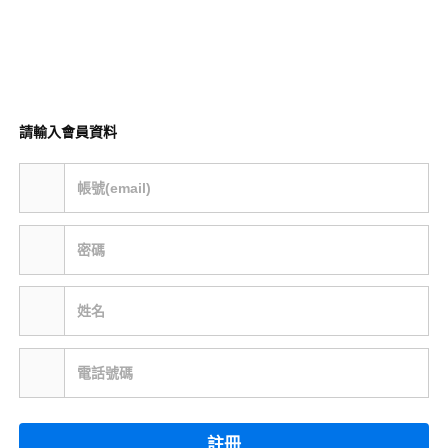
請輸入會員資料
帳號(email)
密碼
姓名
電話號碼
註冊