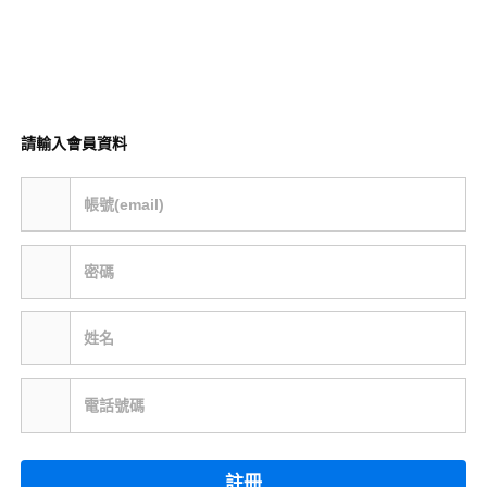
請輸入會員資料
帳號(email)
密碼
姓名
電話號碼
註冊