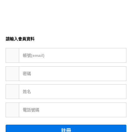
請輸入會員資料
帳號(email)
密碼
姓名
電話號碼
註冊