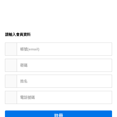
請輸入會員資料
帳號(email)
密碼
姓名
電話號碼
註冊