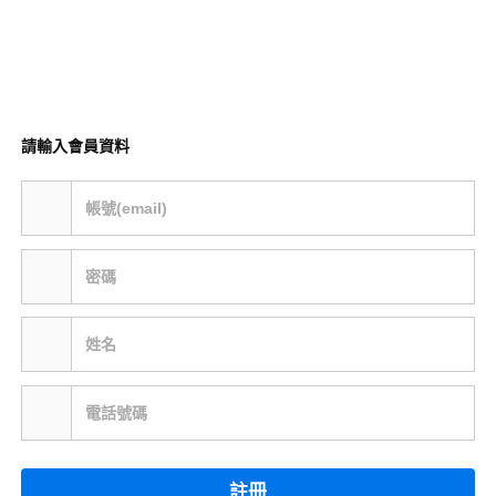
請輸入會員資料
帳號(email)
密碼
姓名
電話號碼
註冊