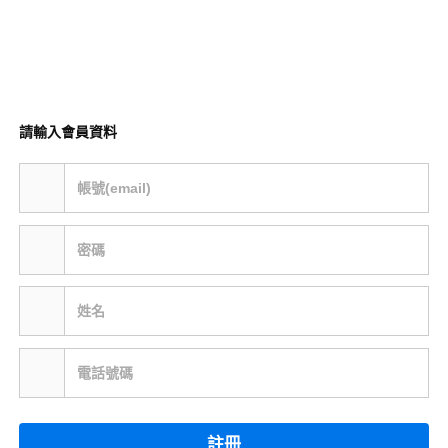
請輸入會員資料
帳號(email)
密碼
姓名
電話號碼
註冊