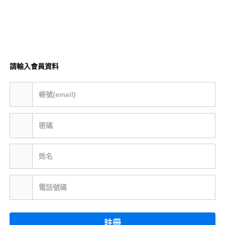
請輸入會員資料
帳號(email)
密碼
姓名
電話號碼
註冊