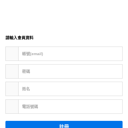
請輸入會員資料
帳號(email)
密碼
姓名
電話號碼
註冊