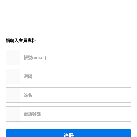
請輸入會員資料
帳號(email)
密碼
姓名
電話號碼
註冊