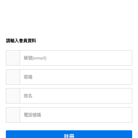
請輸入會員資料
帳號(email)
密碼
姓名
電話號碼
註冊