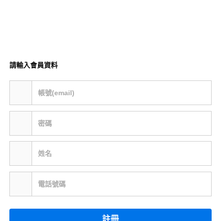
請輸入會員資料
帳號(email)
密碼
姓名
電話號碼
註冊