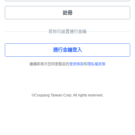
註冊
若你已設置通行金鑰
通行金鑰登入
繼續即表示您同意酷澎的
使用條款
和
隱私權政策
©Coupang Taiwan Corp. All rights reserved.