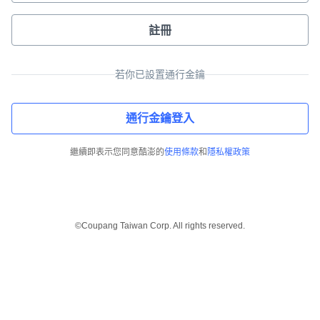
註冊
若你已設置通行金鑰
通行金鑰登入
繼續即表示您同意酷澎的
使用條款
和
隱私權政策
©Coupang Taiwan Corp. All rights reserved.