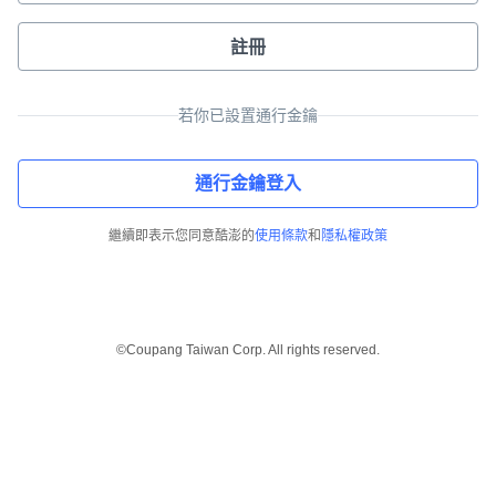
註冊
若你已設置通行金鑰
通行金鑰登入
繼續即表示您同意酷澎的
使用條款
和
隱私權政策
©Coupang Taiwan Corp. All rights reserved.