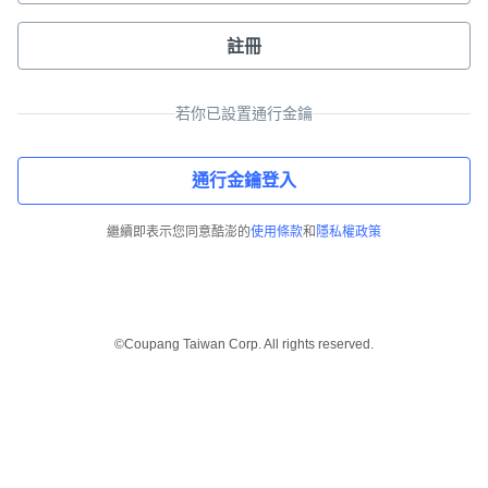
註冊
若你已設置通行金鑰
通行金鑰登入
繼續即表示您同意酷澎的
使用條款
和
隱私權政策
©Coupang Taiwan Corp. All rights reserved.