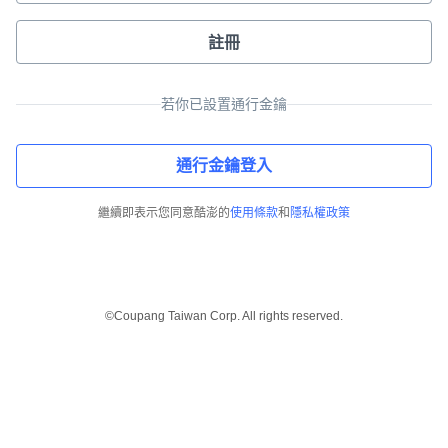
註冊
若你已設置通行金鑰
通行金鑰登入
繼續即表示您同意酷澎的
使用條款
和
隱私權政策
©Coupang Taiwan Corp. All rights reserved.