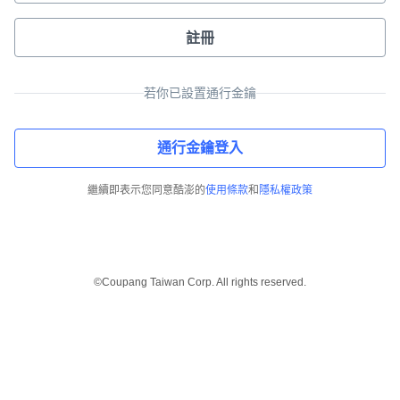
註冊
若你已設置通行金鑰
通行金鑰登入
繼續即表示您同意酷澎的
使用條款
和
隱私權政策
©Coupang Taiwan Corp. All rights reserved.