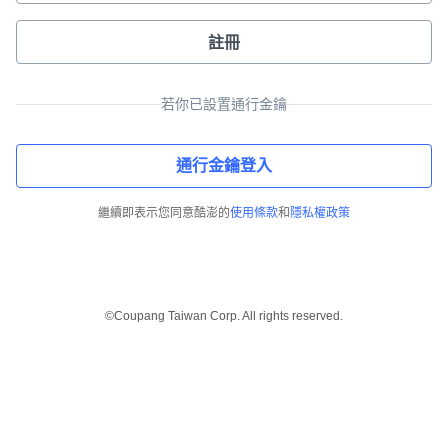
註冊
若你已設置通行金鑰
通行金鑰登入
繼續即表示您同意酷澎的
使用條款
和
隱私權政策
©Coupang Taiwan Corp. All rights reserved.