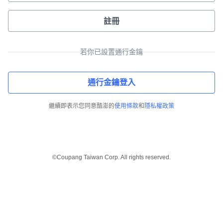
註冊
若你已設置通行金鑰
通行金鑰登入
繼續即表示您同意酷澎的
使用條款
和
隱私權政策
©Coupang Taiwan Corp. All rights reserved.