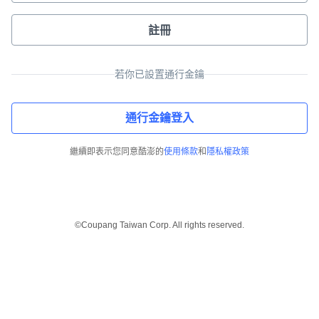
註冊
若你已設置通行金鑰
通行金鑰登入
繼續即表示您同意酷澎的
使用條款
和
隱私權政策
©Coupang Taiwan Corp. All rights reserved.