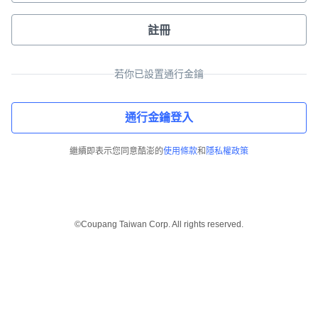
註冊
若你已設置通行金鑰
通行金鑰登入
繼續即表示您同意酷澎的
使用條款
和
隱私權政策
©Coupang Taiwan Corp. All rights reserved.