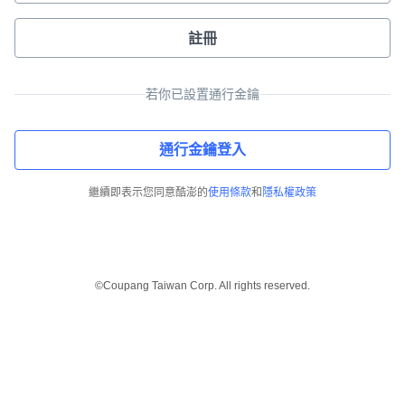
註冊
若你已設置通行金鑰
通行金鑰登入
繼續即表示您同意酷澎的
使用條款
和
隱私權政策
©Coupang Taiwan Corp. All rights reserved.