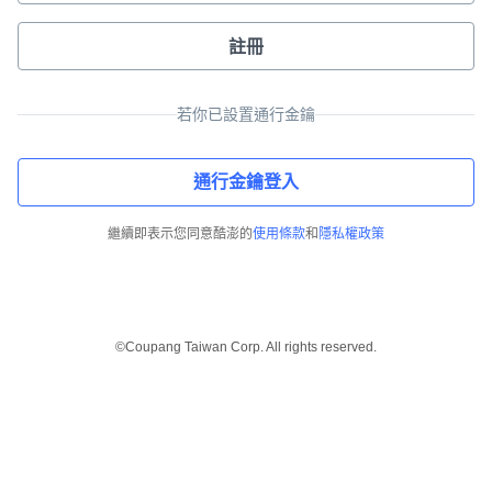
註冊
若你已設置通行金鑰
通行金鑰登入
繼續即表示您同意酷澎的
使用條款
和
隱私權政策
©Coupang Taiwan Corp. All rights reserved.