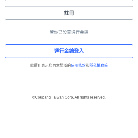
註冊
若你已設置通行金鑰
通行金鑰登入
繼續即表示您同意酷澎的
使用條款
和
隱私權政策
©Coupang Taiwan Corp. All rights reserved.