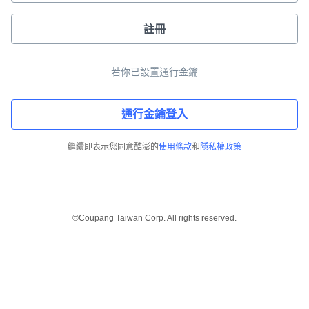
註冊
若你已設置通行金鑰
通行金鑰登入
繼續即表示您同意酷澎的
使用條款
和
隱私權政策
©Coupang Taiwan Corp. All rights reserved.