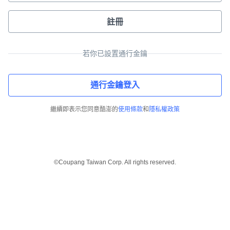
註冊
若你已設置通行金鑰
通行金鑰登入
繼續即表示您同意酷澎的
使用條款
和
隱私權政策
©Coupang Taiwan Corp. All rights reserved.