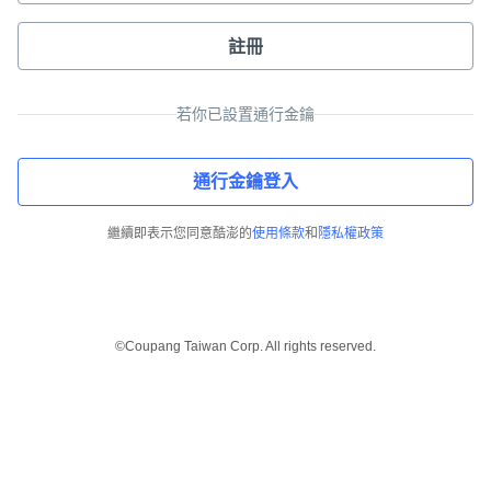
註冊
若你已設置通行金鑰
通行金鑰登入
繼續即表示您同意酷澎的
使用條款
和
隱私權政策
©Coupang Taiwan Corp. All rights reserved.