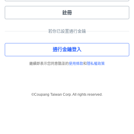
註冊
若你已設置通行金鑰
通行金鑰登入
繼續即表示您同意酷澎的
使用條款
和
隱私權政策
©Coupang Taiwan Corp. All rights reserved.