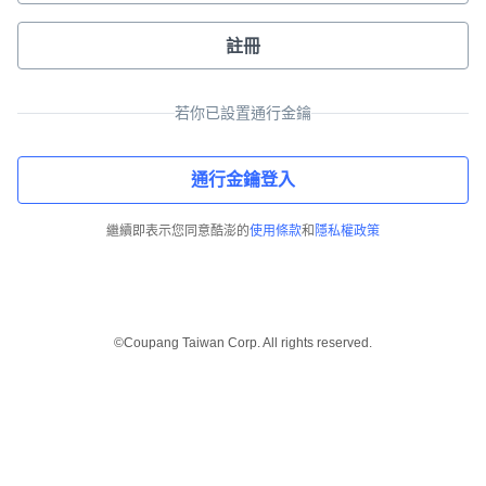
註冊
若你已設置通行金鑰
通行金鑰登入
繼續即表示您同意酷澎的
使用條款
和
隱私權政策
©Coupang Taiwan Corp. All rights reserved.