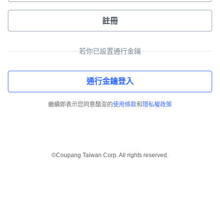
註冊
若你已設置通行金鑰
通行金鑰登入
繼續即表示您同意酷澎的
使用條款
和
隱私權政策
©Coupang Taiwan Corp. All rights reserved.