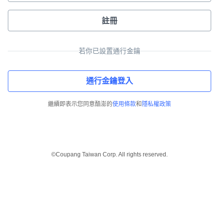
註冊
若你已設置通行金鑰
通行金鑰登入
繼續即表示您同意酷澎的
使用條款
和
隱私權政策
©Coupang Taiwan Corp. All rights reserved.